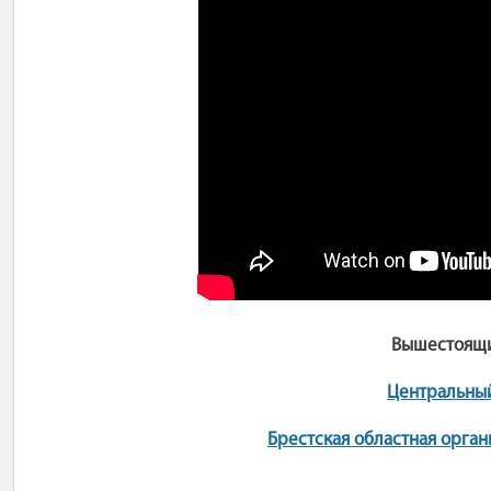
Вышестоящи
Центральны
Брестская областная орга